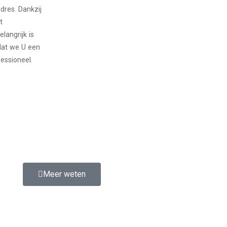
adres. Dankzij
t
angrijk is
 dat we U een
essioneel.
Meer weten